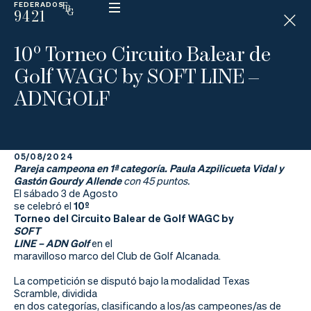
FEDERADOS
9421
ESP
H
Á
10º Torneo Circuito Balear de
N
D
Golf WAGC by SOFT LINE –
I
C
ADNGOLF
A
P
05/08/2024
La
Pareja campeona en 1ª categoría.
Paula Azpilicueta Vidal y
Gastón Gourdy Allende
con 45 puntos.
Federación
El sábado 3 de Agosto
se celebró el
10º
Torneo del Circuito Balear de Golf WAGC by
Federarse
SOFT
LINE – ADN Golf
en el
Jugar
maravilloso marco del Club de Golf Alcanada.
Aprender
La competición se disputó bajo la modalidad Texas
Scramble, dividida
en dos categorías, clasificando a los/as campeones/as de