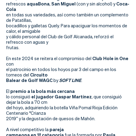
refrescos
aquaBona
,
San Miguel
(con y sin alcohol) y
Coca-
Cola
en todas sus variedades, así como también un complemento
de Patatillas,
bocadillos y galletas Quely. Para apaciguar los momentos de
calor, el amigable
y cálido personal del Club de Golf Alcanada, reforzó el
refresco con aguas y
frutas.
En este 2024 se reitera el compromiso del
Club Hole in One
con
el patrocinio en todos los hoyos par 3 del campo en los
torneos del
Circuito
Balear de Golf WAGC
by
SOFT LINE
.
El
premio a la bola más cercana
lo consiguió
el jugador Gaspar Martínez
, que consiguió
dejar la bola a 70 cm
del hoyo, adquiriendo la botella Viña Pomal Rioja Edición
Centenario “Crianza
2019” y la degustación de quesos de Mahón.
A nivel competitivo la
pareja
campeona en 1ª categoría
fue la formada por
Paula