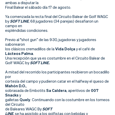
Actualidad
ambas a disputar la
Final Balear el sábado día 17 de agosto.
Tienda
Ya comenzada la recta final del Circuito Balear de Golf WAGC
by
SOFT LINE
,
68 jugadores (34 parejas) desafiaron un
campo en
espléndidas condiciones.
Previo al “shot gun” de las 9:30, jugadoras y jugadores
saborearon
los clásicos cremadillos de la
Vida Dolça
y el café de
Lácteos Palma
.
Una recepción que ya es costumbre en el Circuito Balear de
Golf WAGC by
SOFT LINE.
A mitad del recorrido los participantes recibieron un bocadillo
por
cortesía del campo y pudieron catar en el halfway el queso de
Mahón D.O.
,
sobrasada de Embotits
Sa Caldera
, aperitivos de
007
Snacks
y
galletas
Quely
. Continuando con la costumbre en los torneos
del Circuito
de Baleares WAGC By
SOFT
LINE
, se ha asistido a los golfistas con bebidas y