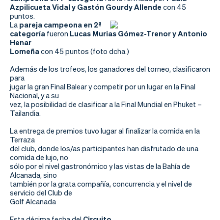
Azpilicueta Vidal y Gastón Gourdy Allende
con 45
puntos.
La
pareja campeona en 2ª
categoría
fueron
Lucas Murias Gómez-Trenor y Antonio
Henar
Lomeña
con 45 puntos (foto dcha.)
Además de los trofeos, los ganadores del torneo, clasificaron
para
jugar la gran Final Balear y competir por un lugar en la Final
Nacional, y a su
vez, la posibilidad de clasificar a la Final Mundial en Phuket –
Tailandia.
La entrega de premios tuvo lugar al finalizar la comida en la
Terraza
del club, donde los/as participantes han disfrutado de una
comida de lujo, no
sólo por el nivel gastronómico y las vistas de la Bahía de
Alcanada, sino
también por la grata compañía, concurrencia y el nivel de
servicio del Club de
Golf Alcanada
Esta décima fecha del
Circuito