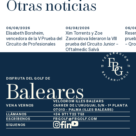
Otras noticias
06/08/2026
06/08/2026
06/0
Elisabeth Borsheim,
Xim Torrents y Zoe
Reser
vencedora de la V Prueba del
Zavoralova lideraron la VIII
prueb
Circuito de Profesionales
prueba del Circuito Junior –
– Qr
Oftalmedic Salvà
Baleares
DISFRUTA DEL GOLF DE
VELÒDROM ILLES BALEARS
VEN A VERNOS
CARRER DE L'URUGUAI, S/N - 1ª PLANTA
07010 - PALMA (ILLES BALEARS)
LLÁMANOS
+34 971 722 753
ESCRÍBENOS
FBGOLF@FBGOLF.COM
SÍGUENOS