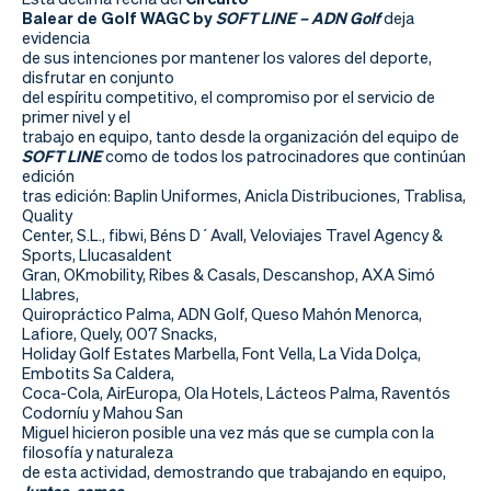
Balear de Golf WAGC by
SOFT LINE – ADN Golf
deja
evidencia
de sus intenciones por mantener los valores del deporte,
disfrutar en conjunto
del espíritu competitivo, el compromiso por el servicio de
primer nivel y el
trabajo en equipo, tanto desde la organización del equipo de
SOFT LINE
como de
todos los patrocinadores que continúan
edición
tras edición: Baplin Uniformes, Anicla Distribuciones, Trablisa,
Quality
Center, S.L., fibwi, Béns D´Avall, Veloviajes Travel Agency &
Sports, Llucasaldent
Gran, OKmobility, Ribes & Casals, Descanshop, AXA Simó
Llabres,
Quiropráctico Palma, ADN Golf, Queso Mahón Menorca,
Lafiore, Quely, 007 Snacks,
Holiday Golf Estates Marbella, Font Vella, La Vida Dolça,
Embotits Sa Caldera,
Coca-Cola, AirEuropa, Ola Hotels, Lácteos Palma, Raventós
Codorníu y Mahou San
Miguel hicieron posible una vez más que se cumpla con la
filosofía y naturaleza
de esta actividad, demostrando que trabajando en equipo,